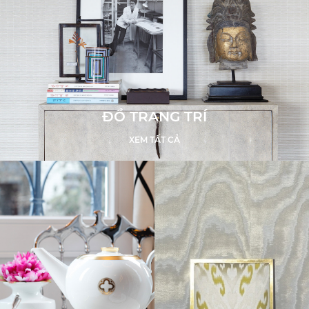
ĐỒ TRANG TRÍ
XEM TẤT CẢ