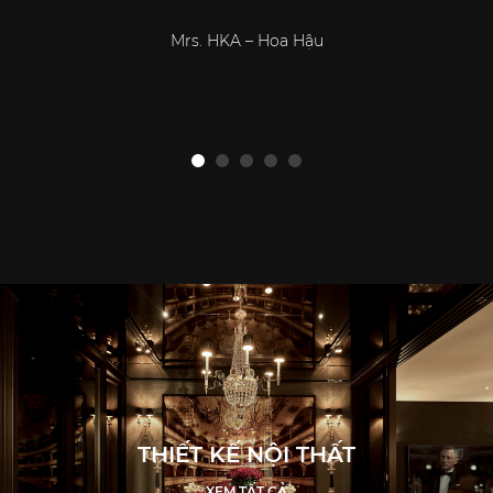
Mrs. HKA – Hoa Hậu
Mr
THIẾT KẾ NỘI THẤT
XEM TẤT CẢ