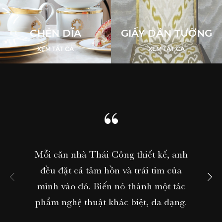
CHÉN DĨA
GIẤY DÁN TƯỜNG
XEM TẤT CẢ
XEM TẤT CẢ
Mỗi căn nhà Thái Công thiết kế, anh
Khôn
đều đặt cả tâm hồn và trái tim của
Thái C
mình vào đó. Biến nó thành một tác
nhiề
phẩm nghệ thuật khác biệt, đa dạng.