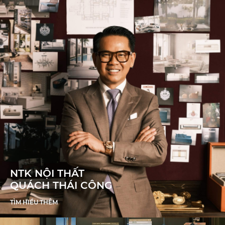
NTK NỘI THẤT
QUÁCH THÁI CÔNG
TÌM HIỂU THÊM