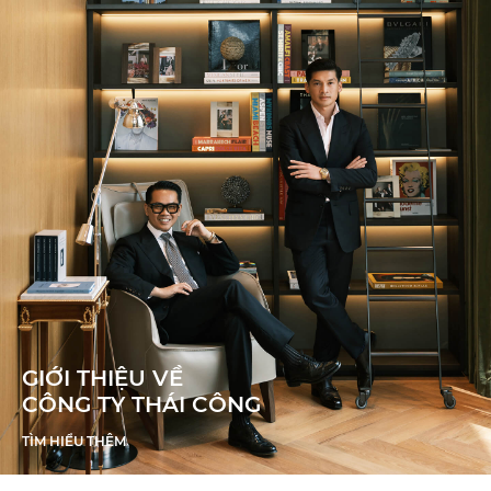
GIỚI THIỆU VỀ
CÔNG TY THÁI CÔNG
TÌM HIỂU THÊM