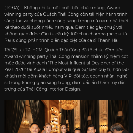
(TGĐA) – Không chỉ là một buổi tiệc chúc mừng, Award
winning party của Quách Thái Công còn tái hiện hành trình
sáng tạo và phong cách sống sang trọng mà nam nhà thiết
kế theo đuổi suốt nhiều năm qua. Đêm tiệc gây chú ý với
không gian được đầu tư cầu kỳ, 100 chai champagne gửi từ
Paris cùng phần trình diễn đặc biệt của ca sĩ Thanh Hà.
Tối 7/5 tại TP. HCM, Quách Thái Công đã tổ chức đêm tiệc
Award winning party Thái Công mansion nhằm kỷ niệm cột
mốc được vinh danh “The Most Influential Designer of the
Year 2026” tại Kuala Lumpur vừa qua. Sự kiện quy tụ hơn 150
khách mời gồm khách hàng VIP, đối tác, doanh nhân, nghệ
sĩ trong không gian sang trọng, đậm dấu ấn thẩm mỹ đặc
trưng của Thái Công Interior Design.