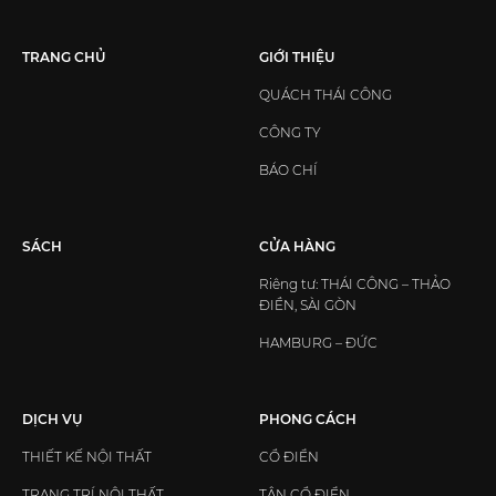
TRANG CHỦ
GIỚI THIỆU
QUÁCH THÁI CÔNG
CÔNG TY
BÁO CHÍ
SÁCH
CỬA HÀNG
Riêng tư: THÁI CÔNG – THẢO
ĐIỀN, SÀI GÒN
HAMBURG – ĐỨC
DỊCH VỤ
PHONG CÁCH
THIẾT KẾ NỘI THẤT
CỔ ĐIỂN
TRANG TRÍ NỘI THẤT
TÂN CỔ ĐIỂN