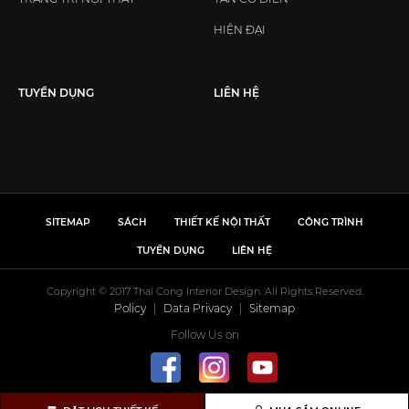
HIỆN ĐẠI
TUYỂN DỤNG
LIÊN HỆ
SITEMAP
SÁCH
THIẾT KẾ NỘI THẤT
CÔNG TRÌNH
TUYỂN DỤNG
LIÊN HỆ
Copyright © 2017 Thai Cong Interior Design. All Rights Reserved.
Policy
|
Data Privacy
|
Sitemap
Follow Us on