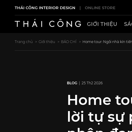
THÁI CÔNG INTERIOR DESIGN
|
ONLINE STORE
GIỚI THIỆU
SÁ
Trang chủ
Giới thiệu
BÁO CHÍ
Home tour: Ngôi nhà kín tiế
BLOG
| 25 Th2 2026
Home tou
lời tự s