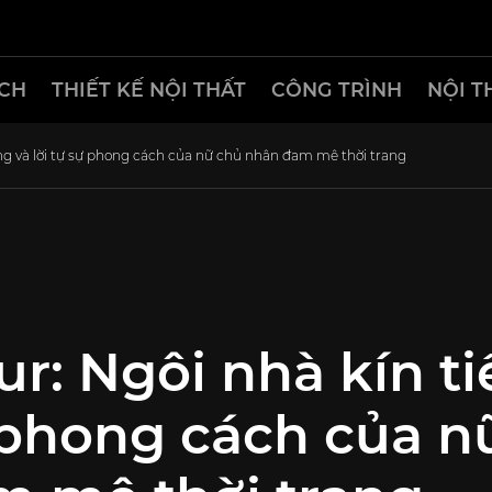
CH
THIẾT KẾ NỘI THẤT
CÔNG TRÌNH
NỘI T
ng và lời tự sự phong cách của nữ chủ nhân đam mê thời trang
r: Ngôi nhà kín ti
ự phong cách của n