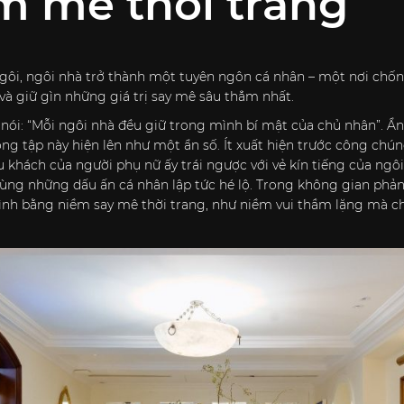
 mê thời trang
ngôi, ngôi nhà trở thành một tuyên ngôn cá nhân – một nơi chốn 
à giữ gìn những giá trị say mê sâu thẳm nhất.
a nói: “Mỗi ngôi nhà đều giữ trong mình bí mật của chủ nhân”. Ẩ
g tập này hiện lên như một ẩn số. Ít xuất hiện trước công chúng
 khách của người phụ nữ ấy trái ngược với vẻ kín tiếng của ngôi
cùng những dấu ấn cá nhân lập tức hé lộ. Trong không gian phả
mình bằng niềm say mê thời trang, như niềm vui thầm lặng mà c