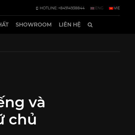
HOTLINE: +84914938844
ENG
VIE
HẤT
SHOWROOM
LIÊN HỆ
ếng và
ữ chủ