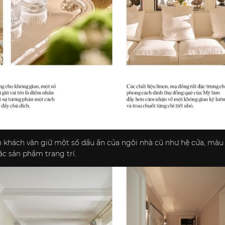
n khách văn giữ một số dấu ấn của ngôi nhà cũ như hệ cửa, mà
c sản phẩm trang trí.