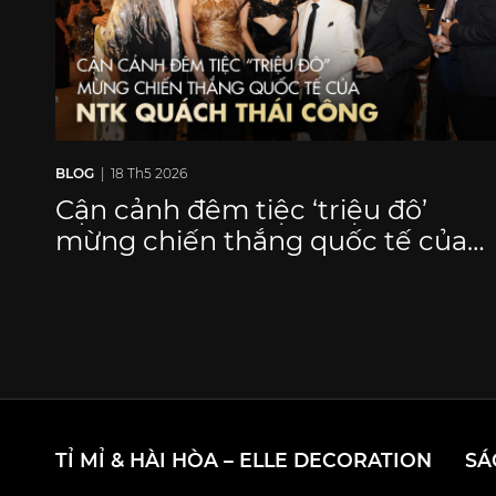
BLOG
| 18 Th5 2026
Cận cảnh đêm tiệc ‘triệu đô’
mừng chiến thắng quốc tế của
NTK Quách Thái Công tại TP.
HCM
TỈ MỈ & HÀI HÒA – ELLE DECORATION
SÁ