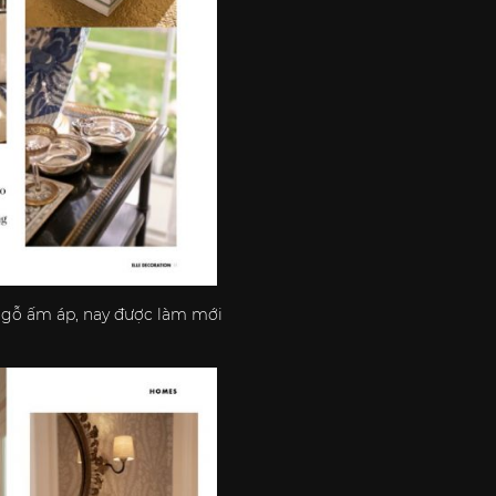
u gỗ ấm áp, nay được làm mới