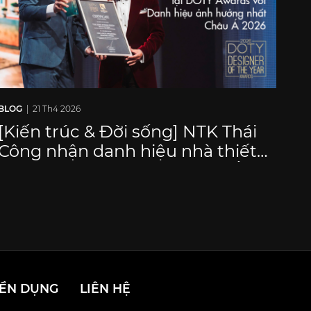
BLOG
| 21 Th4 2026
[Kiến trúc & Đời sống] NTK Thái
Công nhận danh hiệu nhà thiết
kế có ảnh hưởng lớn ở châu Á
năm 2026
ỂN DỤNG
LIÊN HỆ