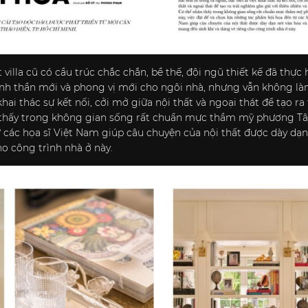
illa cũ có cầu trúc chắc chắn, bề thế, đội ngũ thiết kế đã thực
inh thần mới và phong vị mới cho ngôi nhà, nhưng vẫn không là
 khai thác sự kết nối, cởi mở giữa nội thất và ngoại thát để tạo r
 thấy trong không gian sống rất chuẩn mực thầm mỹ phương Tây 
các họa sĩ Việt Nam giúp câu chuyện của nội thất được dày dạn
ho công trình nhà ở này.