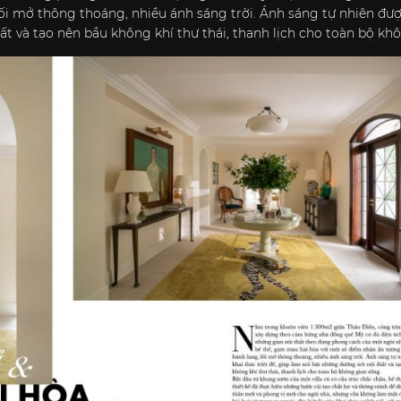
ối mở thông thoáng, nhiều ánh sáng trời. Ánh sáng tự nhiên được
ất và tạo nên bầu không khí thư thái, thanh lịch cho toàn bộ kh