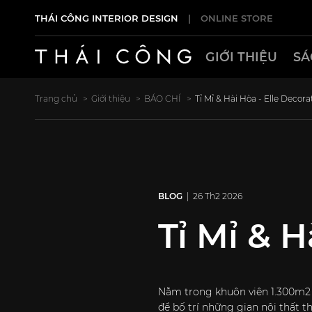
THÁI CÔNG INTERIOR DESIGN
|
ONLINE STORE
GIỚI THIỆU
SÁ
Trang chủ
Giới thiệu
BÁO CHÍ
Tỉ Mỉ & Hài Hòa - Elle Decora
BLOG
| 26 Th2 2026
Tỉ Mỉ & H
Nằm trong khuôn viên 1.300m2 
để bố trí những gian nội thất