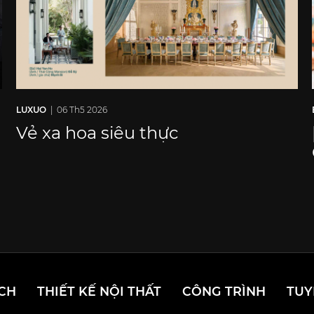
LUXUO
| 06 Th5 2026
Vẻ xa hoa siêu thực
CH
THIẾT KẾ NỘI THẤT
CÔNG TRÌNH
TUY