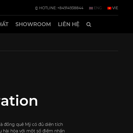
HOTLINE: +84914938844
ENG
VIE
HẤT
SHOWROOM
LIÊN HỆ
ration
à đồng quê Mỹ có đủ diện tích
u hài hòa với một số điểm nhấn