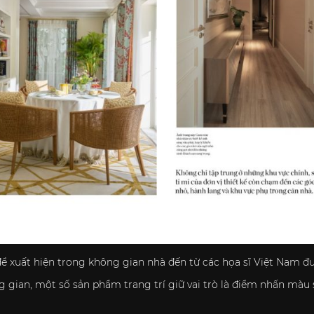
ể xuất hiện trong không gian nhà đến từ các họa sĩ Việt Nam đư
 gian, một số sản phẩm trang trí giữ vai trò là điểm nhấn màu