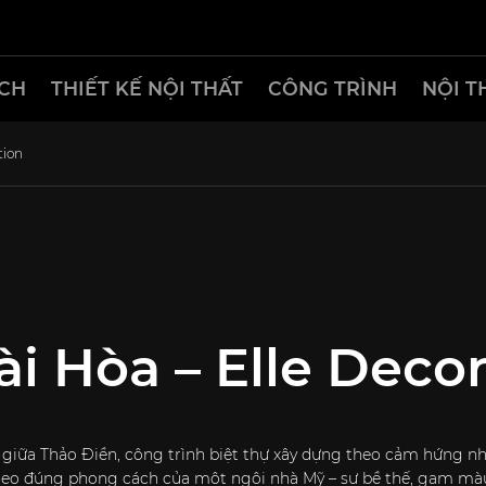
CH
THIẾT KẾ NỘI THẤT
CÔNG TRÌNH
NỘI T
tion
ài Hòa – Elle Deco
giữa Thảo Điền, công trình biệt thự xây dựng theo cảm hứng nh
 theo đúng phong cách của một ngôi nhà Mỹ – sự bề thế, gam mà