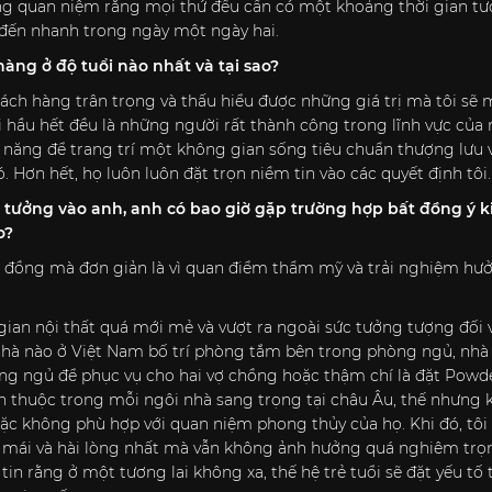
ng quan niệm rằng mọi thứ đều cần có một khoảng thời gian tươ
 đến nhanh trong ngày một ngày hai.
hàng ở độ tuổi nào nhất và tại sao?
hách hàng trân trọng và thấu hiểu được những giá trị mà tôi sẽ 
i hầu hết đều là những người rất thành công trong lĩnh vực của 
năng để trang trí một không gian sống tiêu chuẩn thượng lưu v
. Hơn hết, họ luôn luôn đặt trọn niềm tin vào các quyết định tôi.
tưởng vào anh, anh có bao giờ gặp trường hợp bất đồng ý ki
o?
ất đồng mà đơn giản là vì quan điểm thẩm mỹ và trải nghiệm hư
 gian nội thất quá mới mẻ và vượt ra ngoài sức tưởng tượng đối 
hà nào ở Việt Nam bố trí phòng tắm bên trong phòng ngủ, nhà v
òng ngủ để phục vụ cho hai vợ chồng hoặc thậm chí là đặt Powd
n thuộc trong mỗi ngôi nhà sang trọng tại châu Âu, thế nhưng 
ặc không phù hợp với quan niệm phong thủy của họ. Khi đó, tôi s
i mái và hài lòng nhất mà vẫn không ảnh hưởng quá nghiêm tr
 tin rằng ở một tương lai không xa, thế hệ trẻ tuổi sẽ đặt yếu tố