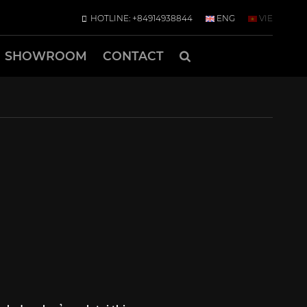
HOTLINE: +84914938844
ENG
VIE
SHOWROOM
CONTACT