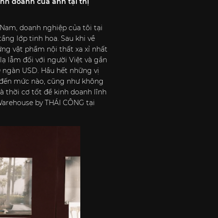
inh doanh của anh tại thị
 Nam, doanh nghiệp của tôi tại
ng lớp tinh hoa. Sau khi về
ng vật phẩm nội thất xa xỉ nhất
lạ lẫm đối với người Việt và gần
0 ngàn USD. Hầu hết những vị
n đến mức nào, cũng như không
à thời cơ tốt để kinh doanh lĩnh
 Warehouse by THÁI CÔNG tại