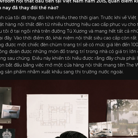
wroom nội thất đầu tiên tại Việt Nam năm 2015, quan điểm k
 nay đã thay đổi thế nào?
 của tôi đã thay đổi khá nhiều theo thời gian. Trước khi về Việt
 hàng nội thất đến từ nhiều thương hiệu cao cấp phục vụ cho tầ
 tôi ở tại ngôi nhà trên đường Tú Xương và mang hết tất cả nhữ
i đây. Vào thời điểm đó, khái niệm nội thất siêu cao cấp còn rất 
ng được một chiếc đèn chùm trang trí sẽ có mức giá lên đến 10
ông đoán được những món đồ trang trí trong nhà có giá trị lớ
ng sau chúng. Điều này khiến tôi hiểu được rằng đây chưa phải l
 chọn bắt đầu bằng việc mở một cửa hàng nội thất mang tên The
ông sản phẩm nhằm xuất khẩu sang thị trường nước ngoài.