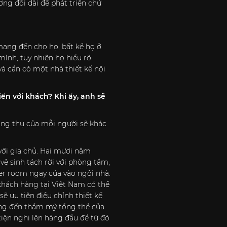
ng đối dài để phát triển chứ
mang đến cho họ, bất kể họ ở
mình, tuy nhiên họ hiểu rõ
à cần có một nhà thiết kế nội
ến với khách? Khi ấy, anh sẽ
ởng thụ của mỗi người sẽ khác
với gia chủ. Hai mươi năm
ệ sinh tách rời với phòng tắm,
er room ngay cửa vào ngôi nhà.
khách hàng tại Việt Nam có thể
ẽ ưu tiên điều chỉnh thiết kế
ọng đến thẩm mỹ tổng thể của
 tiện nghi lên hàng đầu để từ đó