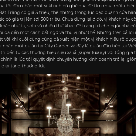
ủa tôi đón chào một vị khách nữ ghé qua để tìm mua một chiếc b
t Tràng có giá 3 triệu, thế nhưng trong lúc dạo quanh cửa hàng 
ác có giá trị lên tới 300 triệu. Chưa dừng lại ở đó, vị khách này 
 khác như tủ, sofa và nhiều thứ khác để trang trí cho ngôi nhà 
ôi đã đến một cách bất ngờ và thú vị như thế. Nhưng trên cả lợi
t vời khi cuối cùng cũng đã xuất hiện một vị khách hiểu rõ đượ
 nhận một dự án tại City Garden và đây là dự án đầu tiên tại Vi
rí đến từ các thương hiệu siêu xa xỉ (super luxury) với tổng giá t
chính là lúc tôi quyết định chuyển hướng kinh doanh trở lại giố
giai tầng thượng lưu.